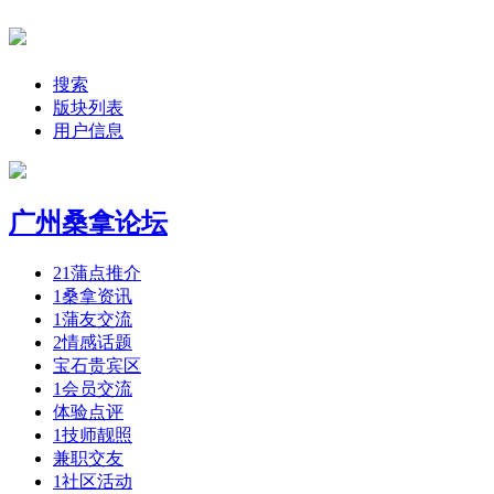
搜索
版块列表
用户信息
广州桑拿论坛
21
蒲点推介
1
桑拿资讯
1
蒲友交流
2
情感话题
宝石贵宾区
1
会员交流
体验点评
1
技师靓照
兼职交友
1
社区活动