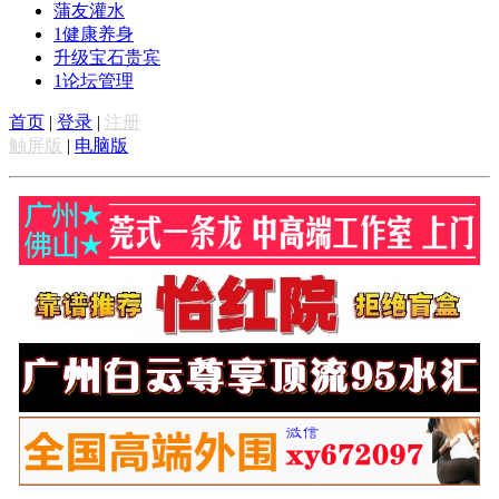
蒲友灌水
1
健康养身
升级宝石贵宾
1
论坛管理
首页
|
登录
|
注册
触屏版
|
电脑版